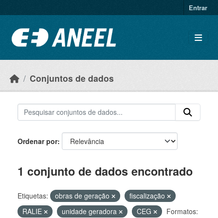
Ir para o conteúdo principal
Entrar
Conjuntos de dados
Ordenar por
1 conjunto de dados encontrado
Etiquetas:
obras de geração
fiscalização
RALIE
unidade geradora
CEG
Formatos: