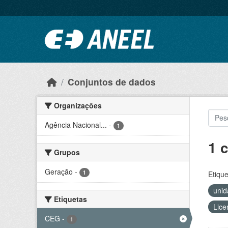
Ir para o conteúdo principal
Conjuntos de dados
Organizações
Agência Nacional...
-
1
1 
Grupos
Geração
-
1
Etique
unid
Etiquetas
Lice
CEG
-
1