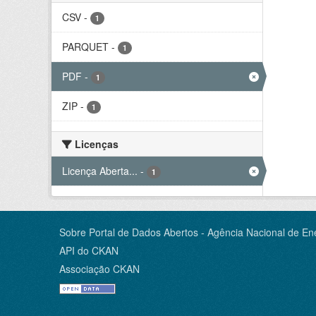
CSV
-
1
PARQUET
-
1
PDF
-
1
ZIP
-
1
Licenças
Licença Aberta...
-
1
Sobre Portal de Dados Abertos - Agência Nacional de Ene
API do CKAN
Associação CKAN