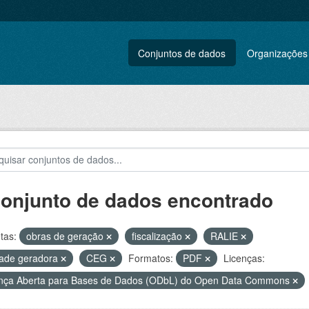
Conjuntos de dados
Organizações
conjunto de dados encontrado
tas:
obras de geração
fiscalização
RALIE
ade geradora
CEG
Formatos:
PDF
Licenças:
nça Aberta para Bases de Dados (ODbL) do Open Data Commons