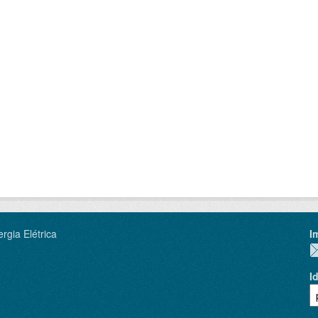
rgia Elétrica
I
I