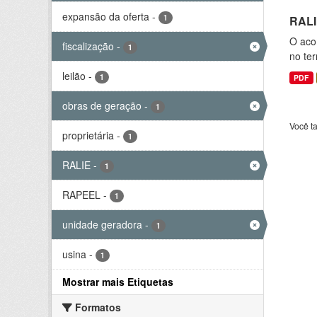
expansão da oferta
-
1
RALI
O aco
fiscalização
-
1
no ter
leilão
-
1
PDF
obras de geração
-
1
Você t
proprietária
-
1
RALIE
-
1
RAPEEL
-
1
unidade geradora
-
1
usina
-
1
Mostrar mais Etiquetas
Formatos