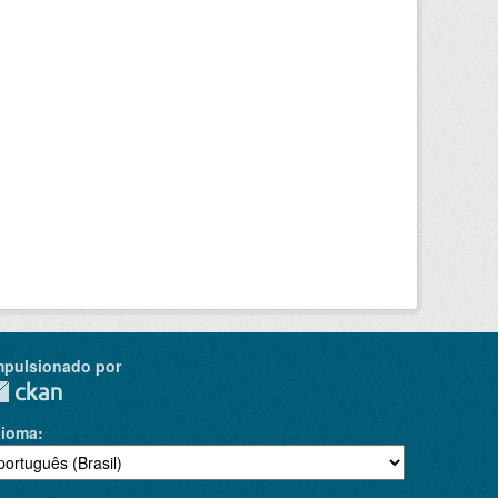
mpulsionado por
dioma