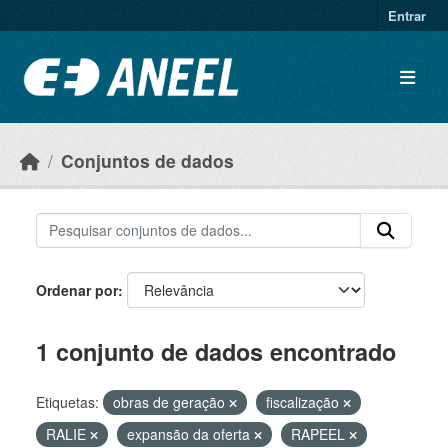
Ir para o conteúdo principal
Entrar
Conjuntos de dados
Ordenar por
1 conjunto de dados encontrado
Etiquetas:
obras de geração
fiscalização
RALIE
expansão da oferta
RAPEEL