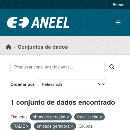
Ir para o conteúdo principal
Entrar
Conjuntos de dados
Ordenar por
1 conjunto de dados encontrado
Etiquetas:
obras de geração
fiscalização
RALIE
unidade geradora
Grupos: