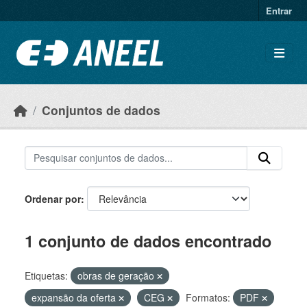
Ir para o conteúdo principal
Entrar
Conjuntos de dados
Ordenar por
1 conjunto de dados encontrado
Etiquetas:
obras de geração
expansão da oferta
CEG
Formatos:
PDF