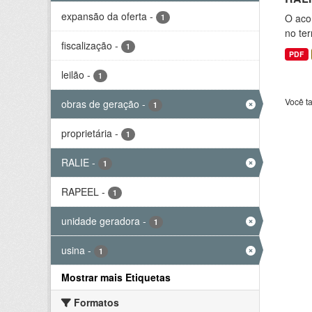
expansão da oferta
-
O aco
1
no ter
fiscalização
-
1
PDF
leilão
-
1
Você t
obras de geração
-
1
proprietária
-
1
RALIE
-
1
RAPEEL
-
1
unidade geradora
-
1
usina
-
1
Mostrar mais Etiquetas
Formatos