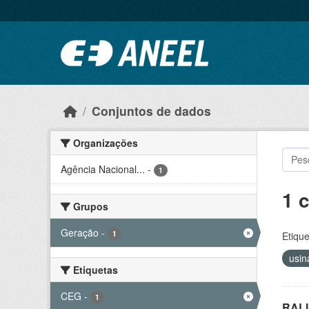
Ir para o conteúdo principal
Conjuntos de dados
Organizações
Agência Nacional...
-
1
1 
Grupos
Geração
-
1
Etique
usi
Etiquetas
CEG
-
1
RALI