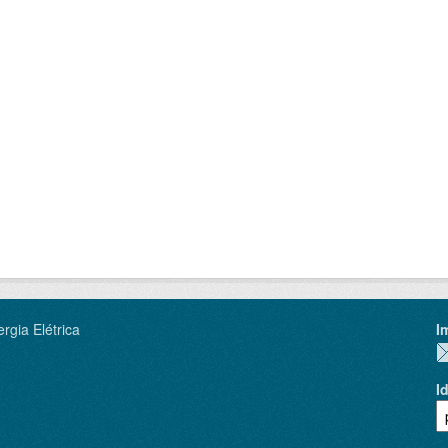
rgia Elétrica
I
I