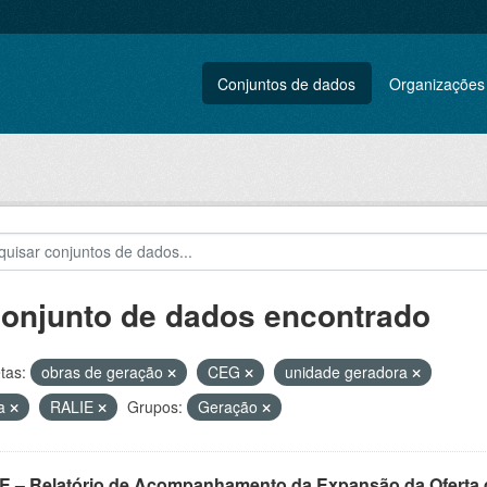
Conjuntos de dados
Organizações
conjunto de dados encontrado
tas:
obras de geração
CEG
unidade geradora
na
RALIE
Grupos:
Geração
E – Relatório de Acompanhamento da Expansão da Oferta d