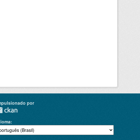
mpulsionado por
dioma