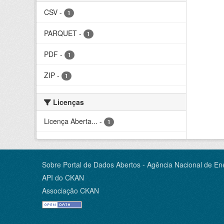
CSV
-
1
PARQUET
-
1
PDF
-
1
ZIP
-
1
Licenças
Licença Aberta...
-
1
Sobre Portal de Dados Abertos - Agência Nacional de Ene
API do CKAN
Associação CKAN