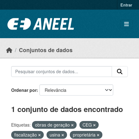
Ir para o conteúdo principal
Entrar
Conjuntos de dados
Ordenar por
1 conjunto de dados encontrado
Etiquetas:
obras de geração
CEG
fiscalização
usina
proprietária