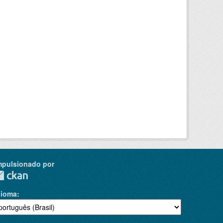
mpulsionado por
dioma