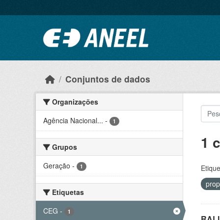
Ir para o conteúdo principal
Conjuntos de dados
Organizações
Agência Nacional...
-
1
1 
Grupos
Geração
-
1
Etique
prop
Etiquetas
CEG
-
1
RALI