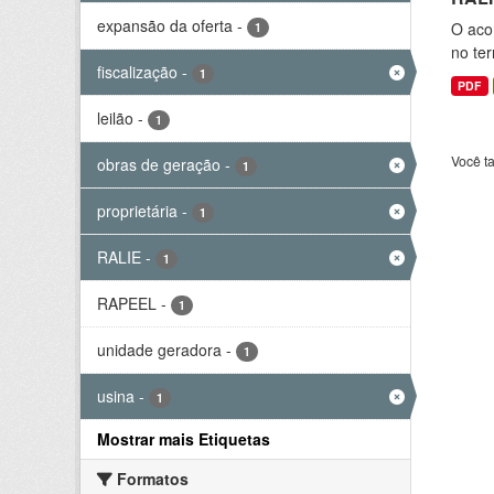
expansão da oferta
-
O aco
1
no ter
fiscalização
-
1
PDF
leilão
-
1
Você t
obras de geração
-
1
proprietária
-
1
RALIE
-
1
RAPEEL
-
1
unidade geradora
-
1
usina
-
1
Mostrar mais Etiquetas
Formatos