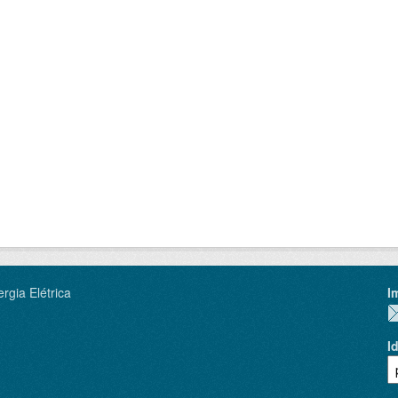
rgia Elétrica
I
I