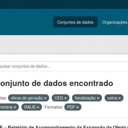
Conjuntos de dados
Organizações
conjunto de dados encontrado
tas:
obras de geração
CEG
fiscalização
usina
rietária
RALIE
Formatos:
PDF
E – Relatório de Acompanhamento da Expansão da Oferta d