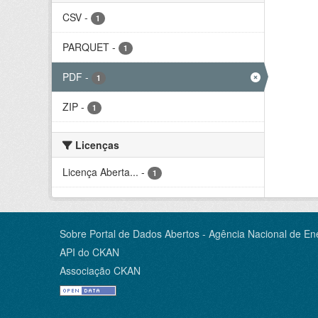
CSV
-
1
PARQUET
-
1
PDF
-
1
ZIP
-
1
Licenças
Licença Aberta...
-
1
Sobre Portal de Dados Abertos - Agência Nacional de Ene
API do CKAN
Associação CKAN