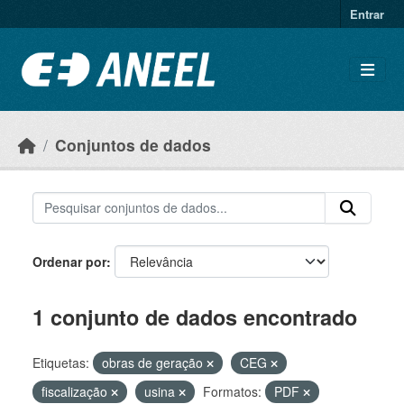
Ir para o conteúdo principal
Entrar
Conjuntos de dados
Ordenar por
1 conjunto de dados encontrado
Etiquetas:
obras de geração
CEG
fiscalização
usina
Formatos:
PDF