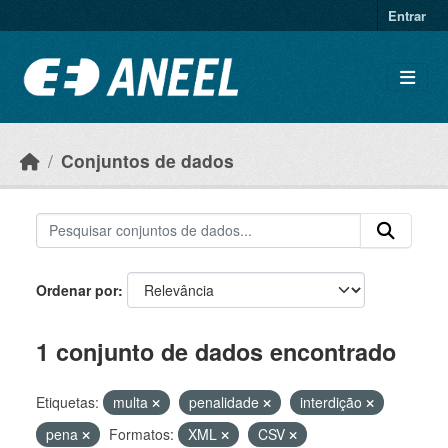
Ir para o conteúdo principal
Entrar
Conjuntos de dados
Ordenar por
1 conjunto de dados encontrado
Etiquetas:
multa
penalidade
interdição
pena
Formatos:
XML
CSV