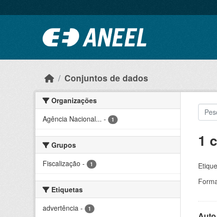
Ir para o conteúdo principal
Conjuntos de dados
Organizações
Agência Nacional...
-
1
1 
Grupos
Fiscalização
-
1
Etique
Forma
Etiquetas
advertência
-
1
Auto