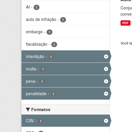
AI
-
Conjun
1
conve
auto de infração
-
1
PDF
embargo
-
1
Você t
fiscalização
-
1
interdição
-
1
multa
-
1
pena
-
1
penalidade
-
1
Formatos
CSV
-
1