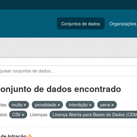
Conjuntos de dados
Organizações
conjunto de dados encontrado
tas:
multa
penalidade
interdição
pena
tos:
CSV
Licenças:
Licença Aberta para Bases de Dados (O
 de Infração