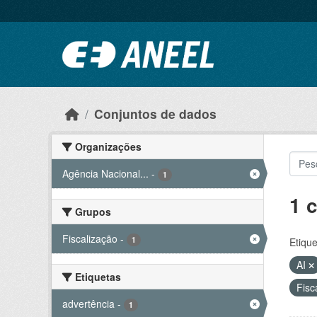
Ir para o conteúdo principal
Conjuntos de dados
Organizações
Agência Nacional...
-
1
1 
Grupos
Fiscalização
-
1
Etique
AI
Etiquetas
Fisc
advertência
-
1