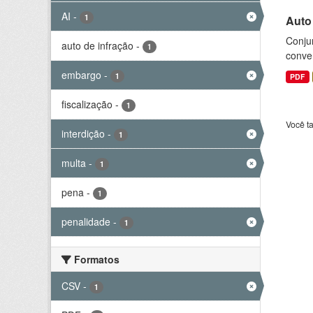
AI
-
1
Auto
Conjun
auto de infração
-
1
conve
embargo
-
1
PDF
fiscalização
-
1
Você t
interdição
-
1
multa
-
1
pena
-
1
penalidade
-
1
Formatos
CSV
-
1