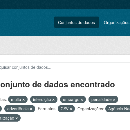
Conjuntos de dados
Organizações
conjunto de dados encontrado
tas:
multa
interdição
embargo
penalidade
advertência
Formatos:
CSV
Organizações:
Agência Nac
alização