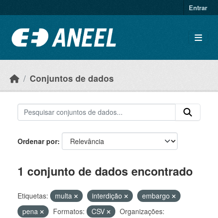
Ir para o conteúdo principal
Entrar
Conjuntos de dados
Ordenar por
1 conjunto de dados encontrado
Etiquetas:
multa
interdição
embargo
pena
Formatos:
CSV
Organizações: