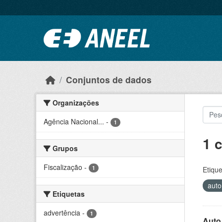
Ir para o conteúdo principal
Conjuntos de dados
Organizações
Agência Nacional...
-
1
1 
Grupos
Fiscalização
-
1
Etique
auto
Etiquetas
advertência
-
1
Auto