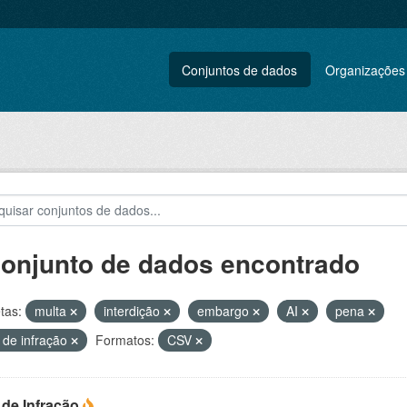
Conjuntos de dados
Organizações
conjunto de dados encontrado
tas:
multa
interdição
embargo
AI
pena
 de infração
Formatos:
CSV
 de Infração