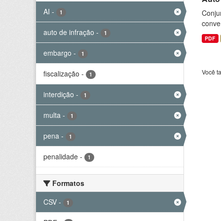
AI
-
Conjun
1
conve
auto de infração
-
1
PDF
embargo
-
1
Você t
fiscalização
-
1
interdição
-
1
multa
-
1
pena
-
1
penalidade
-
1
Formatos
CSV
-
1