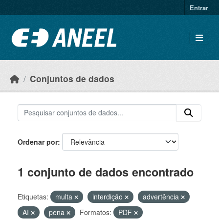
Ir para o conteúdo principal
Entrar
Conjuntos de dados
Ordenar por
1 conjunto de dados encontrado
Etiquetas:
multa
interdição
advertência
AI
pena
Formatos:
PDF