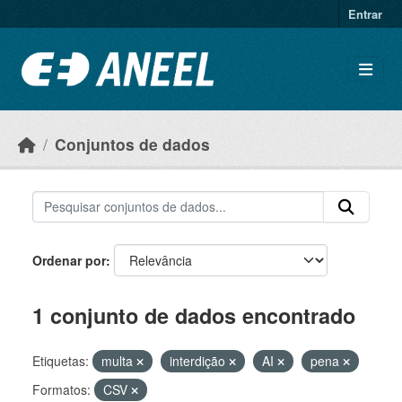
Ir para o conteúdo principal
Entrar
Conjuntos de dados
Ordenar por
1 conjunto de dados encontrado
Etiquetas:
multa
interdição
AI
pena
Formatos:
CSV