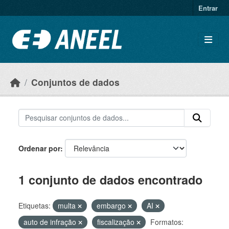
Ir para o conteúdo principal
Entrar
Conjuntos de dados
Ordenar por
1 conjunto de dados encontrado
Etiquetas:
multa
embargo
AI
auto de infração
fiscalização
Formatos: