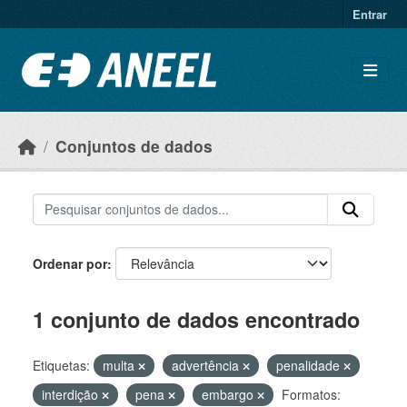
Ir para o conteúdo principal
Entrar
Conjuntos de dados
Ordenar por
1 conjunto de dados encontrado
Etiquetas:
multa
advertência
penalidade
interdição
pena
embargo
Formatos: