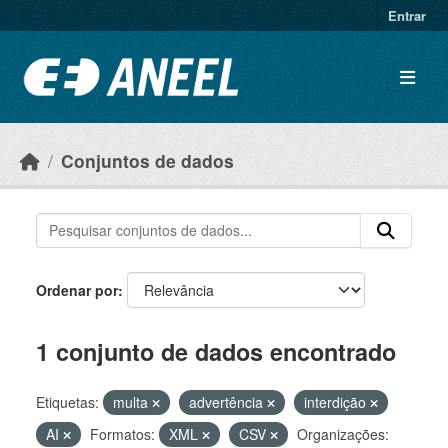
Ir para o conteúdo principal
Entrar
Conjuntos de dados
Ordenar por
1 conjunto de dados encontrado
Etiquetas:
multa
advertência
interdição
AI
Formatos:
XML
CSV
Organizações: