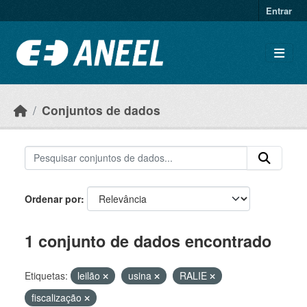
Ir para o conteúdo principal
Entrar
Conjuntos de dados
Ordenar por
1 conjunto de dados encontrado
Etiquetas:
leilão
usina
RALIE
fiscalização