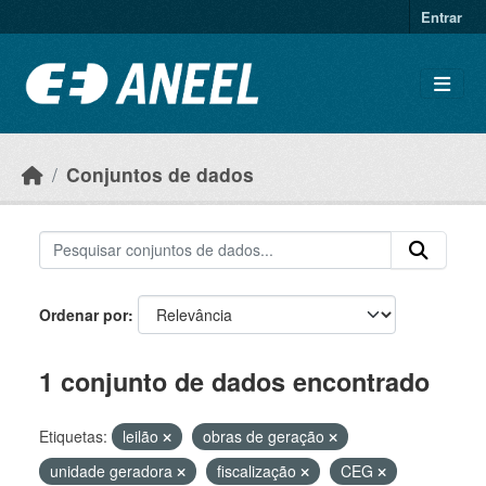
Ir para o conteúdo principal
Entrar
Conjuntos de dados
Ordenar por
1 conjunto de dados encontrado
Etiquetas:
leilão
obras de geração
unidade geradora
fiscalização
CEG