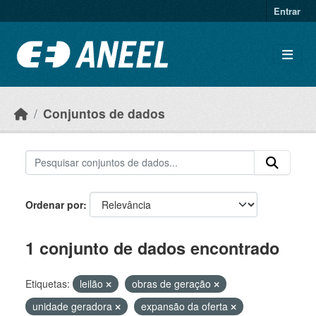
Ir para o conteúdo principal
Entrar
Conjuntos de dados
Ordenar por
1 conjunto de dados encontrado
Etiquetas:
leilão
obras de geração
unidade geradora
expansão da oferta