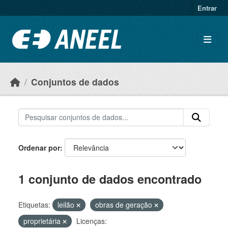
Ir para o conteúdo principal
Entrar
Conjuntos de dados
Ordenar por
1 conjunto de dados encontrado
Etiquetas:
leilão
obras de geração
proprietária
Licenças: