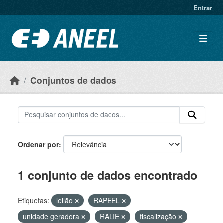
Ir para o conteúdo principal
Entrar
Conjuntos de dados
Ordenar por
1 conjunto de dados encontrado
Etiquetas:
leilão
RAPEEL
unidade geradora
RALIE
fiscalização