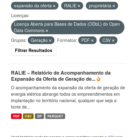
expansão da oferta
RALIE
proprietária
Licenças:
Licença Aberta para Bases de Dados (ODbL) do Open
Data Commons
Grupos:
Geração
Formatos:
PDF
CSV
Filtrar Resultados
RALIE – Relatório de Acompanhamento da
Expansão da Oferta de Geração de...
O acompanhamento da expansão da oferta de geração de
energia elétrica abrange todos os empreendimentos em
implantação no território nacional, qualquer que seja a
fonte de...
PDF
CSV
ZIP
PARQUET
Você também pode ter acesso a esses registros usando a
API
(veja