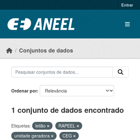
Ir para o conteúdo principal
Entrar
Conjuntos de dados
Ordenar por
1 conjunto de dados encontrado
Etiquetas:
leilão
RAPEEL
unidade geradora
CEG