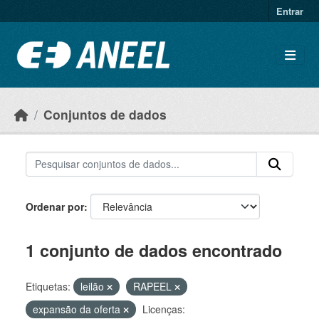
Ir para o conteúdo principal
Entrar
Conjuntos de dados
Ordenar por
1 conjunto de dados encontrado
Etiquetas:
leilão
RAPEEL
expansão da oferta
Licenças: