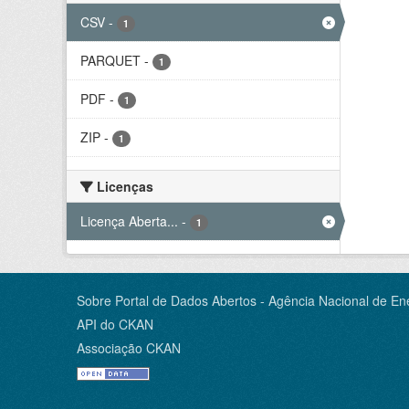
CSV
-
1
PARQUET
-
1
PDF
-
1
ZIP
-
1
Licenças
Licença Aberta...
-
1
Sobre Portal de Dados Abertos - Agência Nacional de Ene
API do CKAN
Associação CKAN