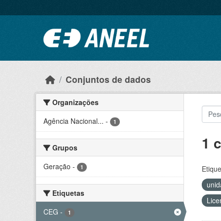
Ir para o conteúdo principal
Conjuntos de dados
Organizações
Agência Nacional...
-
1
1 
Grupos
Geração
-
1
Etique
unid
Etiquetas
Lice
CEG
-
1