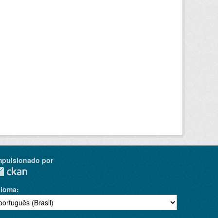
mpulsionado por
dioma