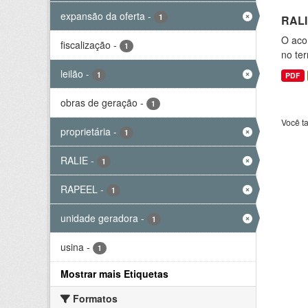
expansão da oferta
-
1
RALI
O aco
fiscalização
-
1
no ter
leilão
-
1
PDF
obras de geração
-
1
Você t
proprietária
-
1
RALIE
-
1
RAPEEL
-
1
unidade geradora
-
1
usina
-
1
Mostrar mais Etiquetas
Formatos