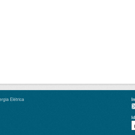
rgia Elétrica
I
I