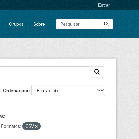
Entrar
Grupos
Sobre
Ordenar por
as:
Formatos:
CSV