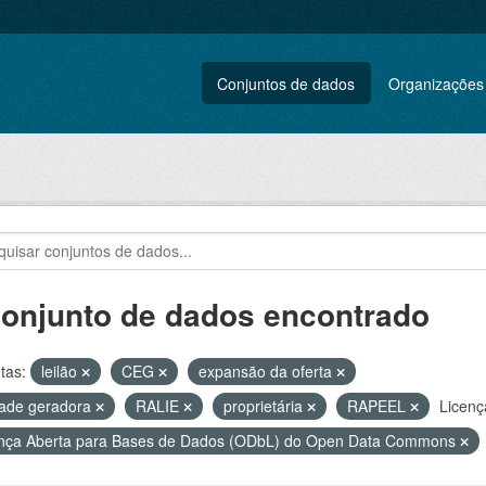
Conjuntos de dados
Organizações
conjunto de dados encontrado
tas:
leilão
CEG
expansão da oferta
ade geradora
RALIE
proprietária
RAPEEL
Licenç
nça Aberta para Bases de Dados (ODbL) do Open Data Commons