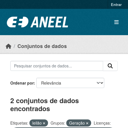
Ir para o conteúdo principal
Entrar
Conjuntos de dados
Ordenar por
2 conjuntos de dados
encontrados
Etiquetas:
leilão
Grupos:
Geração
Licenças: