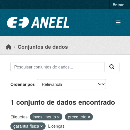
Ir para o conteúdo principal
Entrar
Conjuntos de dados
Ordenar por
1 conjunto de dados encontrado
Etiquetas:
investimento
preço teto
garantia física
Licenças: