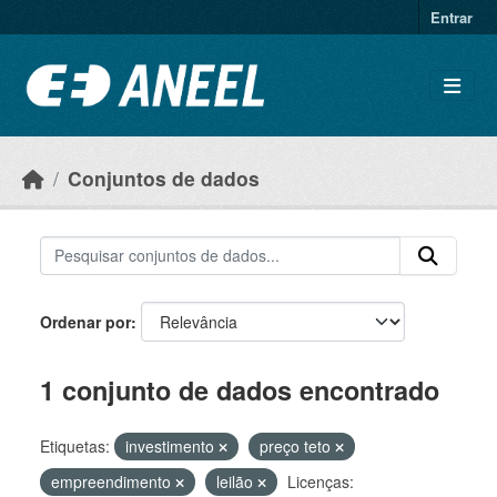
Ir para o conteúdo principal
Entrar
Conjuntos de dados
Ordenar por
1 conjunto de dados encontrado
Etiquetas:
investimento
preço teto
empreendimento
leilão
Licenças: