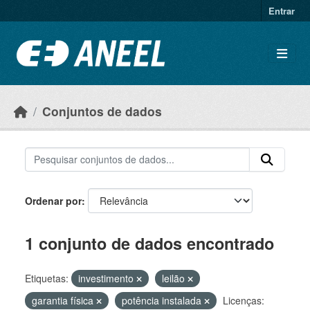
Ir para o conteúdo principal
Entrar
Conjuntos de dados
Ordenar por
1 conjunto de dados encontrado
Etiquetas:
investimento
leilão
garantia física
potência instalada
Licenças: