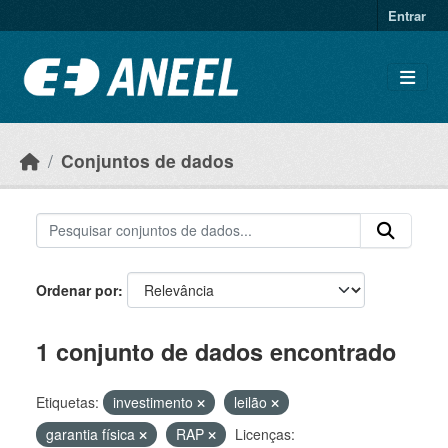
Ir para o conteúdo principal
Entrar
Conjuntos de dados
Ordenar por
1 conjunto de dados encontrado
Etiquetas:
investimento
leilão
garantia física
RAP
Licenças: