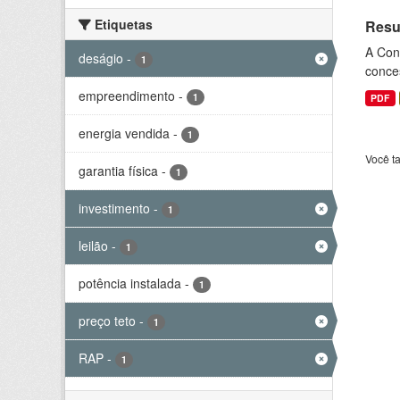
Etiquetas
Resul
A Cons
deságio
-
1
conce
empreendimento
-
1
PDF
energia vendida
-
1
Você t
garantia física
-
1
investimento
-
1
leilão
-
1
potência instalada
-
1
preço teto
-
1
RAP
-
1