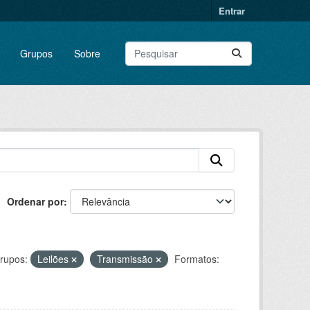
Entrar
Grupos
Sobre
Ordenar por
rupos:
Leilões
Transmissão
Formatos: