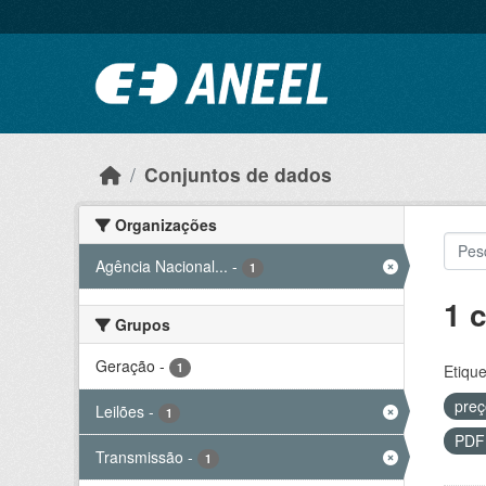
Ir para o conteúdo principal
Conjuntos de dados
Organizações
Agência Nacional...
-
1
1 
Grupos
Geração
-
1
Etique
preç
Leilões
-
1
PD
Transmissão
-
1