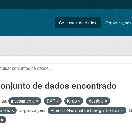
Conjuntos de dados
Organizações
conjunto de dados encontrado
tas:
investimento
RAP
leilão
deságio
o teto
Organizações:
Agência Nacional de Energia Elétrica
G
F