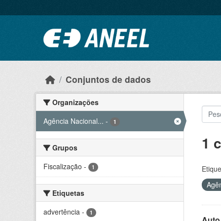
Ir para o conteúdo principal
Conjuntos de dados
Organizações
Agência Nacional...
-
1
1 
Grupos
Fiscalização
-
1
Etique
Agên
Etiquetas
advertência
-
1
Auto