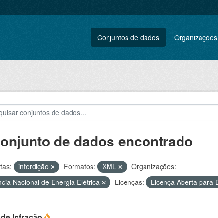
Conjuntos de dados
Organizações
conjunto de dados encontrado
tas:
interdição
Formatos:
XML
Organizações:
cia Nacional de Energia Elétrica
Licenças:
Licença Aberta par
 de Infração