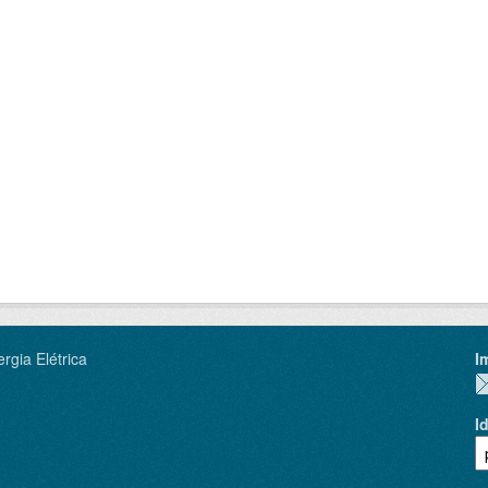
rgia Elétrica
I
I