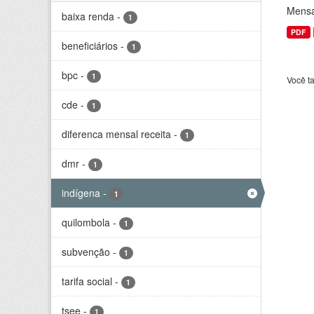
Mensa
baixa renda
-
1
PDF
beneficiários
-
1
bpc
-
1
Você t
cde
-
1
diferenca mensal receita
-
1
dmr
-
1
indígena
-
1
quilombola
-
1
subvenção
-
1
tarifa social
-
1
tsee
-
1