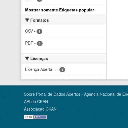
Mostrar somente Etiquetas popular
Formatos
CSV
-
1
PDF
-
1
Licenças
Licença Aberta...
-
1
Sobre Portal de Dados Abertos - Agência Nacional de Ene
API do CKAN
Associação CKAN