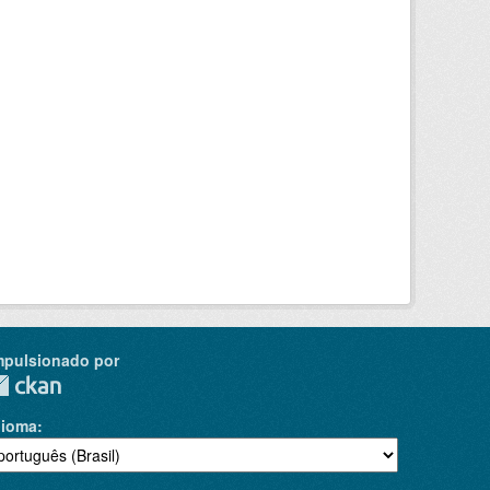
mpulsionado por
dioma