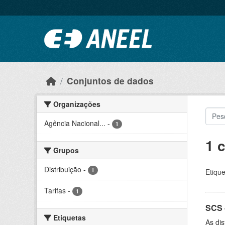
Ir para o conteúdo principal
Conjuntos de dados
Organizações
Agência Nacional...
-
1
1 
Grupos
Distribuição
-
1
Etique
Tarifas
-
1
SCS 
Etiquetas
As dis