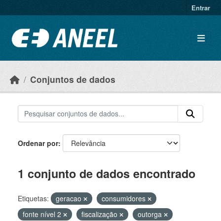
Ir para o conteúdo principal
Entrar
Conjuntos de dados
Ordenar por
1 conjunto de dados encontrado
Etiquetas:
geracao
consumidores
fonte nível 2
fiscalização
outorga