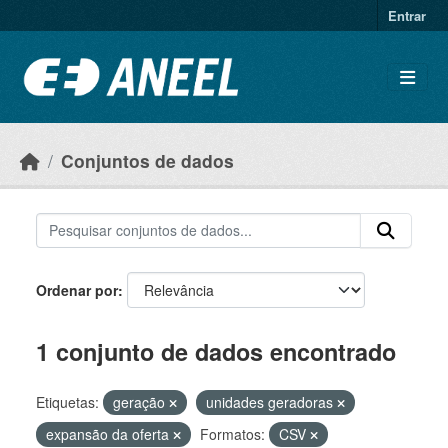
Ir para o conteúdo principal
Entrar
Conjuntos de dados
Ordenar por
1 conjunto de dados encontrado
Etiquetas:
geração
unidades geradoras
expansão da oferta
Formatos:
CSV