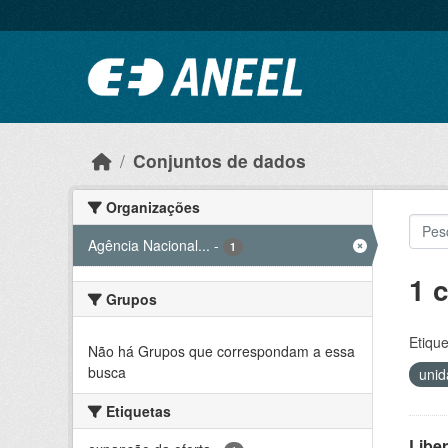
Ir para o conteúdo principal
Conjuntos de dados
Organizações
Agência Nacional...
-
1
1 
Grupos
Etique
Não há Grupos que correspondam a essa
busca
unid
Etiquetas
Libe