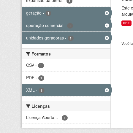
expansão da oferta
-
1
Este c
geração
-
1
arquiv
PDF
operação comercial
-
1
unidades geradoras
-
1
Você t
Formatos
CSV
-
1
PDF
-
1
XML
-
1
Licenças
Licença Aberta...
-
1