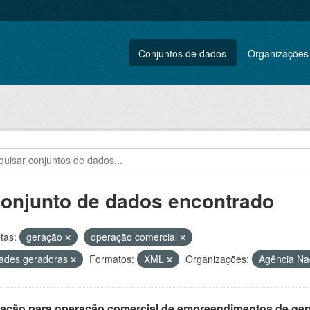
Conjuntos de dados
Organizações
conjunto de dados encontrado
tas:
geração
operação comercial
ades geradoras
Formatos:
XML
Organizações:
Agência Nac
ração para operação comercial de empreendimentos de ge