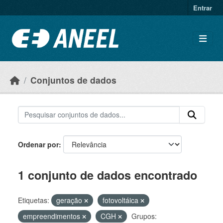
Ir para o conteúdo principal
Entrar
Conjuntos de dados
Ordenar por
1 conjunto de dados encontrado
Etiquetas:
geração
fotovoltáica
empreendimentos
CGH
Grupos: