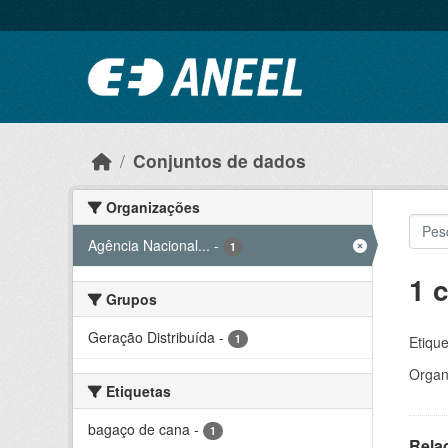
Ir para o conteúdo principal
Conjuntos de dados
Organizações
Agência Nacional...
-
1
1 
Grupos
Geração Distribuída
-
1
Etique
Organ
Etiquetas
bagaço de cana
-
1
Rela