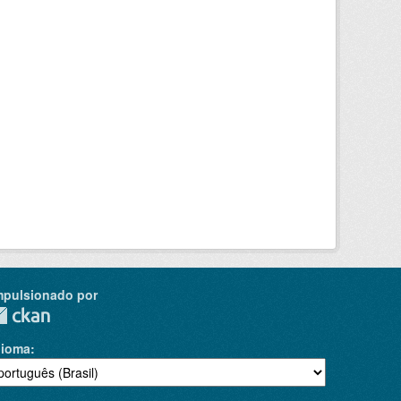
mpulsionado por
dioma