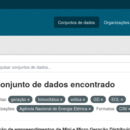
Conjuntos de dados
Organizações
conjunto de dados encontrado
tas:
geração
fotovoltáica
eólica
GD
EOL
izações:
Agência Nacional de Energia Elétrica
Formatos:
CSV
ção de empreendimentos de Mini e Micro Geração Distribuí