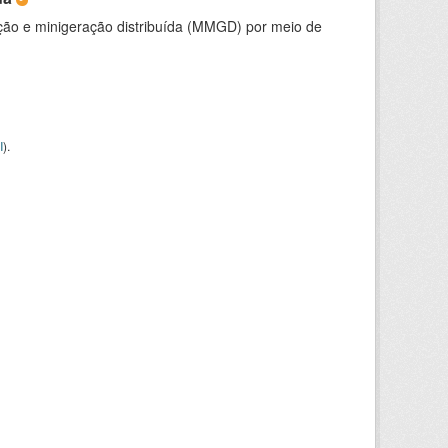
ção e minigeração distribuída (MMGD) por meio de
I
).