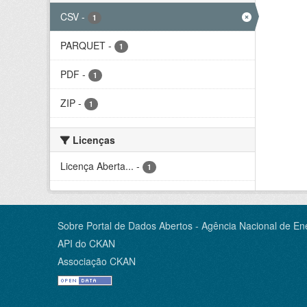
CSV
-
1
PARQUET
-
1
PDF
-
1
ZIP
-
1
Licenças
Licença Aberta...
-
1
Sobre Portal de Dados Abertos - Agência Nacional de Ene
API do CKAN
Associação CKAN