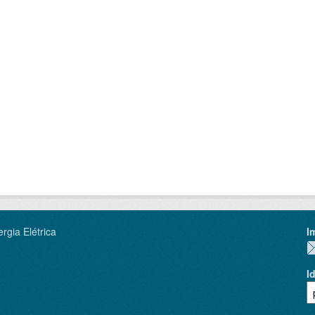
rgia Elétrica
I
I