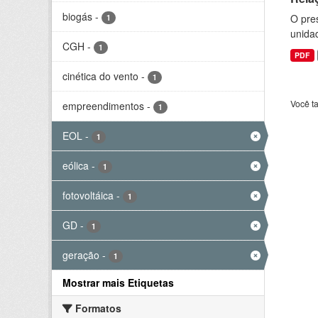
biogás
-
O pre
1
unida
CGH
-
1
PDF
cinética do vento
-
1
Você t
empreendimentos
-
1
EOL
-
1
eólica
-
1
fotovoltáica
-
1
GD
-
1
geração
-
1
Mostrar mais Etiquetas
Formatos