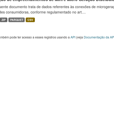
sente documento trata de dados referentes às conexões de microgera
des consumidoras, conforme regulamentado no art....
ZIP
PARQUET
CSV
ambém pode ter acesso a esses registros usando a
API
(veja
Documentação da AP