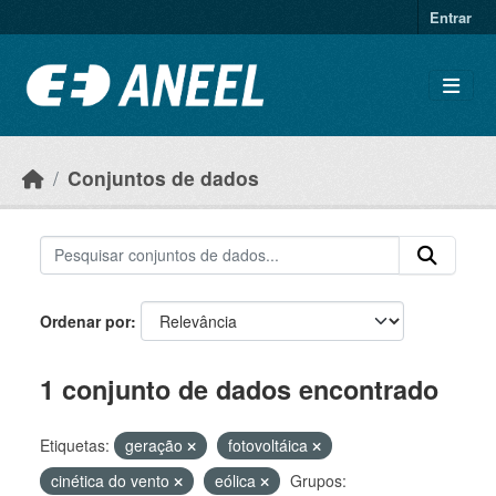
Ir para o conteúdo principal
Entrar
Conjuntos de dados
Ordenar por
1 conjunto de dados encontrado
Etiquetas:
geração
fotovoltáica
cinética do vento
eólica
Grupos: