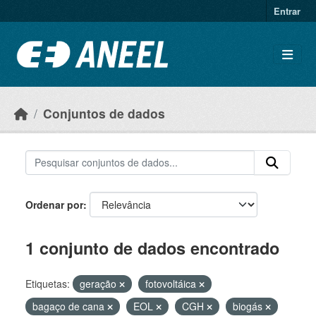
Ir para o conteúdo principal
Entrar
Conjuntos de dados
Ordenar por
1 conjunto de dados encontrado
Etiquetas:
geração
fotovoltáica
bagaço de cana
EOL
CGH
biogás