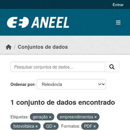
Ir para o conteúdo principal
Entrar
Conjuntos de dados
Ordenar por
1 conjunto de dados encontrado
Etiquetas:
geração
empreendimentos
fotovoltáica
GD
Formatos:
PDF