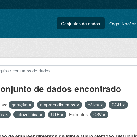
Conjuntos de dados
Organizações
conjunto de dados encontrado
tas:
geração
empreendimentos
eólica
CGH
gás
fotovoltáica
UTE
Formatos:
CSV
ção de empreendimentos de Mini e Micro Geração Distribuí