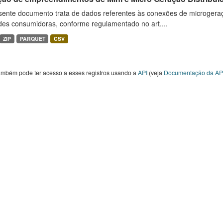
sente documento trata de dados referentes às conexões de microgera
des consumidoras, conforme regulamentado no art....
ZIP
PARQUET
CSV
ambém pode ter acesso a esses registros usando a
API
(veja
Documentação da AP