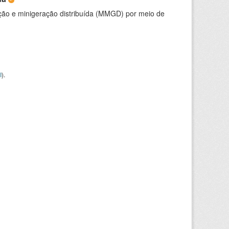
ção e minigeração distribuída (MMGD) por meio de
I
).