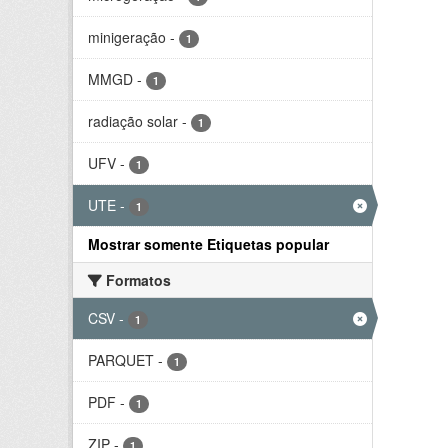
minigeração
-
1
MMGD
-
1
radiação solar
-
1
UFV
-
1
UTE
-
1
Mostrar somente Etiquetas popular
Formatos
CSV
-
1
PARQUET
-
1
PDF
-
1
ZIP
-
1