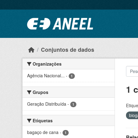
Ir para o conteúdo principal
Conjuntos de dados
Organizações
Agência Nacional...
-
1
1 
Grupos
Geração Distribuída
-
1
Etique
bio
Etiquetas
bagaço de cana
-
1
Rela