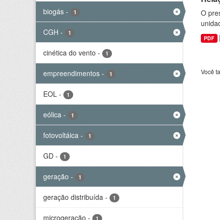
biogás
-
O pre
1
unida
CGH
-
1
PDF
cinética do vento
-
1
Você t
empreendimentos
-
1
EOL
-
1
eólica
-
1
fotovoltáica
-
1
GD
-
1
geração
-
1
geração distribuída
-
1
microgeração
-
1