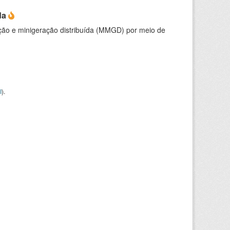
da
ção e minigeração distribuída (MMGD) por meio de
I
).