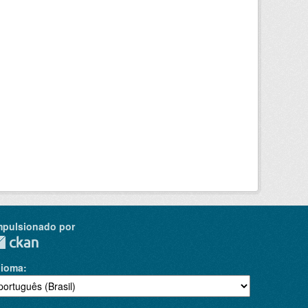
mpulsionado por
dioma