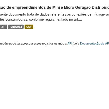
ção de empreendimentos de Mini e Micro Geração Distribuí
sente documento trata de dados referentes às conexões de microgera
des consumidoras, conforme regulamentado no art....
ZIP
PARQUET
CSV
ambém pode ter acesso a esses registros usando a
API
(veja
Documentação da AP