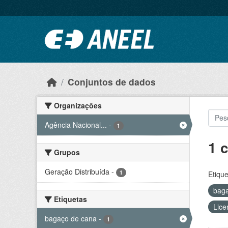
Ir para o conteúdo principal
Conjuntos de dados
Organizações
Agência Nacional...
-
1
1 
Grupos
Geração Distribuída
-
1
Etique
bag
Etiquetas
Lice
bagaço de cana
-
1