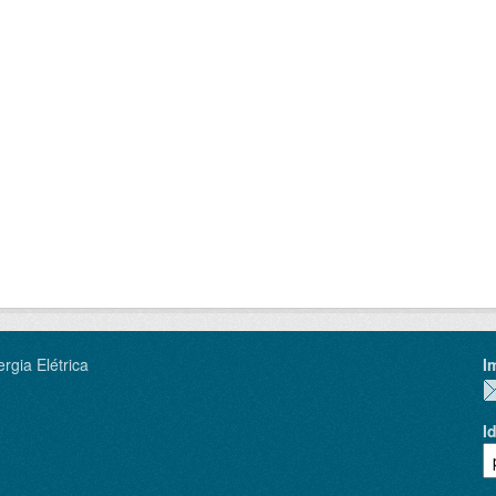
rgia Elétrica
I
I