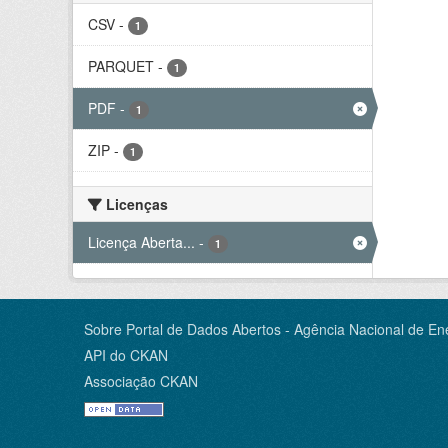
CSV
-
1
PARQUET
-
1
PDF
-
1
ZIP
-
1
Licenças
Licença Aberta...
-
1
Sobre Portal de Dados Abertos - Agência Nacional de Ene
API do CKAN
Associação CKAN