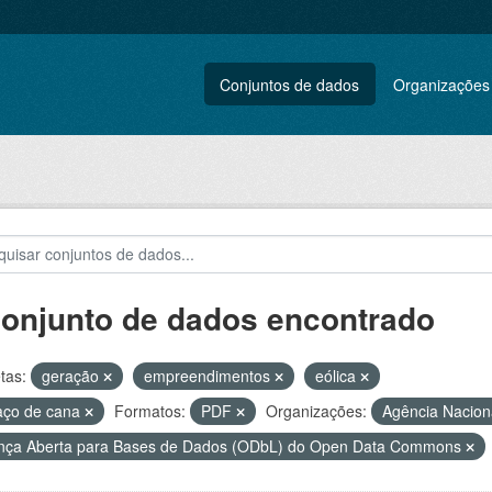
Conjuntos de dados
Organizações
conjunto de dados encontrado
tas:
geração
empreendimentos
eólica
aço de cana
Formatos:
PDF
Organizações:
Agência Naciona
nça Aberta para Bases de Dados (ODbL) do Open Data Commons