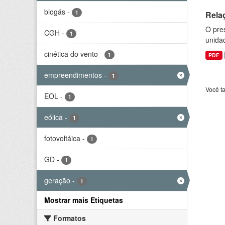
biogás
-
1
Rela
O pre
CGH
-
1
unida
cinética do vento
-
1
PDF
empreendimentos
-
1
Você t
EOL
-
1
eólica
-
1
fotovoltáica
-
1
GD
-
1
geração
-
1
Mostrar mais Etiquetas
Formatos