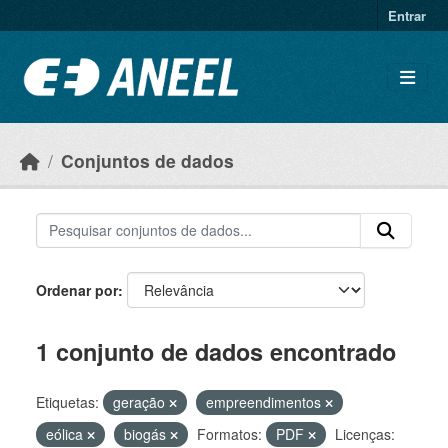
Ir para o conteúdo principal
Entrar
Conjuntos de dados
Ordenar por
1 conjunto de dados encontrado
Etiquetas:
geração
empreendimentos
eólica
biogás
Formatos:
PDF
Licenças: