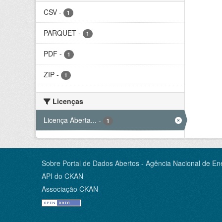
CSV
-
1
PARQUET
-
1
PDF
-
1
ZIP
-
1
Licenças
Licença Aberta...
-
1
Sobre Portal de Dados Abertos - Agência Nacional de Ene
API do CKAN
Associação CKAN