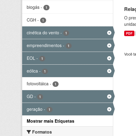
biogás
-
1
Rela
O pre
CGH
-
1
unida
cinética do vento
-
1
PDF
empreendimentos
-
1
Você t
EOL
-
1
eólica
-
1
fotovoltáica
-
1
GD
-
1
geração
-
1
Mostrar mais Etiquetas
Formatos