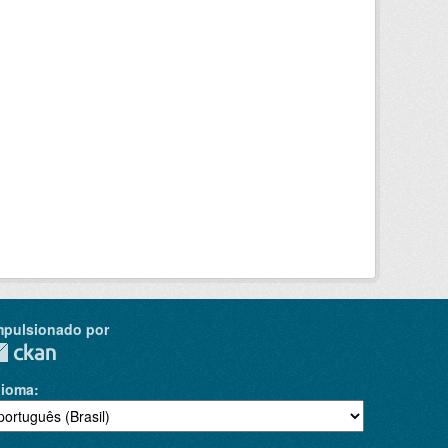
mpulsionado por
dioma