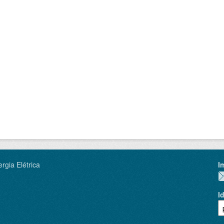
rgia Elétrica
I
I