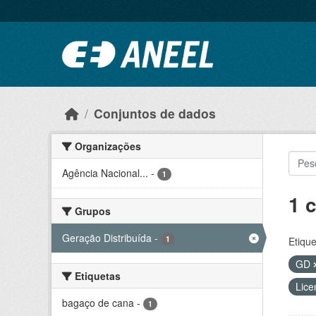
Ir para o conteúdo principal
Conjuntos de dados
Organizações
Agência Nacional...
-
1
1 
Grupos
Geração Distribuída
-
1
Etique
GD
Etiquetas
Lice
bagaço de cana
-
1