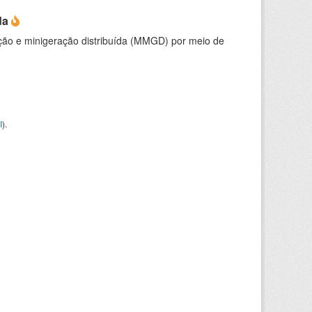
da
ção e minigeração distribuída (MMGD) por meio de
I
).