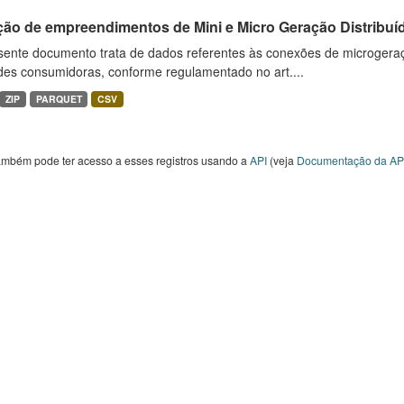
ção de empreendimentos de Mini e Micro Geração Distribuí
sente documento trata de dados referentes às conexões de microgera
des consumidoras, conforme regulamentado no art....
ZIP
PARQUET
CSV
ambém pode ter acesso a esses registros usando a
API
(veja
Documentação da AP