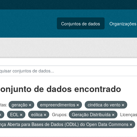
Conjuntos de dados
Organizações
conjunto de dados encontrado
tas:
geração
empreendimentos
cinética do vento
EOL
eólica
Grupos:
Geração Distribuída
Licenças
nça Aberta para Bases de Dados (ODbL) do Open Data Commons