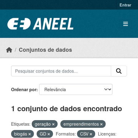
Ir para o conteúdo principal
Entrar
Conjuntos de dados
Ordenar por
1 conjunto de dados encontrado
Etiquetas:
geração
empreendimentos
biogás
GD
Formatos:
CSV
Licenças: