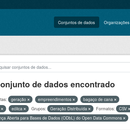
Conjuntos de dados
Organizações
conjunto de dados encontrado
tas:
geração
empreendimentos
bagaço de cana
L
eólica
Grupos:
Geração Distribuída
Formatos:
CSV
nça Aberta para Bases de Dados (ODbL) do Open Data Commons