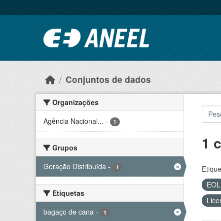
Ir para o conteúdo principal
Conjuntos de dados
Organizações
Agência Nacional...
-
1
1 
Grupos
Geração Distribuída
-
1
Etique
EO
Etiquetas
Lice
bagaço de cana
-
1