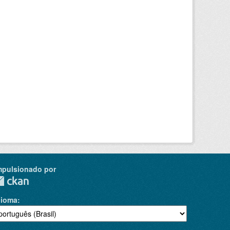
mpulsionado por
dioma