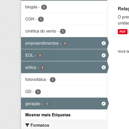
biogás
-
1
Rela
O pre
CGH
-
1
unida
cinética do vento
-
1
PDF
empreendimentos
-
1
Você t
EOL
-
1
eólica
-
1
fotovoltáica
-
1
GD
-
1
geração
-
1
Mostrar mais Etiquetas
Formatos