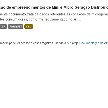
ção de empreendimentos de Mini e Micro Geração Distribuí
sente documento trata de dados referentes às conexões de microgera
des consumidoras, conforme regulamentado no art....
ZIP
PARQUET
CSV
ambém pode ter acesso a esses registros usando a
API
(veja
Documentação da AP