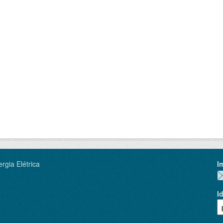
rgia Elétrica
I
I