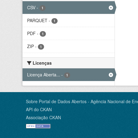
CSV
-
1
PARQUET
-
1
PDF
-
1
ZIP
-
1
Licenças
Licença Aberta...
-
1
Sobre Portal de Dados Abertos - Agência Nacional de Ene
API do CKAN
Associação CKAN