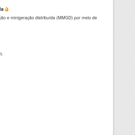
da
ção e minigeração distribuída (MMGD) por meio de
I
).