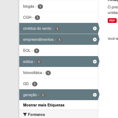
biogás
-
O pre
1
unida
CGH
-
1
PDF
cinética do vento
-
1
Você t
empreendimentos
-
1
EOL
-
1
eólica
-
1
fotovoltáica
-
1
GD
-
1
geração
-
1
Mostrar mais Etiquetas
Formatos