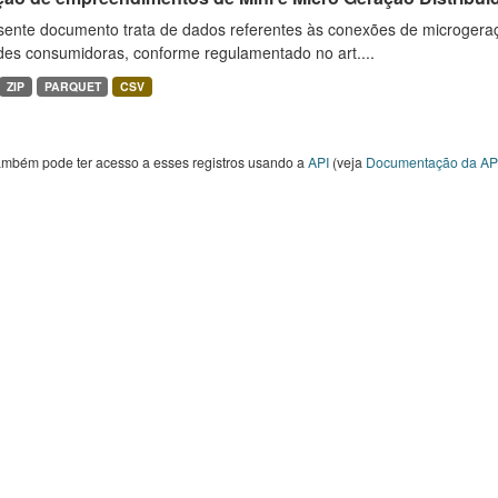
sente documento trata de dados referentes às conexões de microgera
des consumidoras, conforme regulamentado no art....
ZIP
PARQUET
CSV
ambém pode ter acesso a esses registros usando a
API
(veja
Documentação da AP