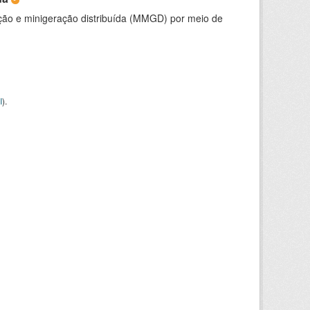
ção e minigeração distribuída (MMGD) por meio de
I
).