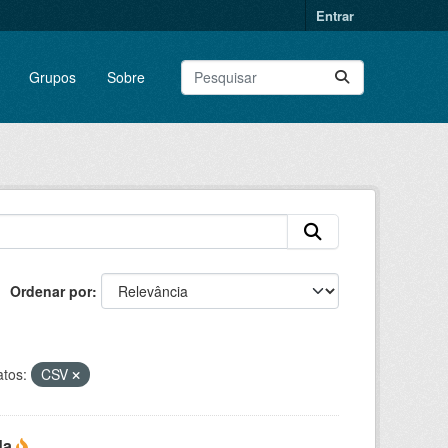
Entrar
Grupos
Sobre
Ordenar por
tos:
CSV
da