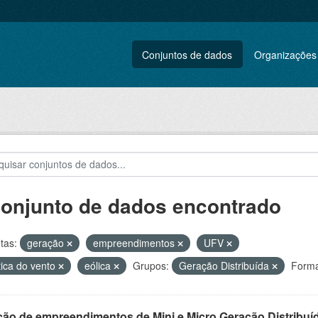
Conjuntos de dados
Organizações
conjunto de dados encontrado
tas:
geração
empreendimentos
UFV
tica do vento
eólica
Grupos:
Geração Distribuída
Forma
ção de empreendimentos de Mini e Micro Geração Distribuí