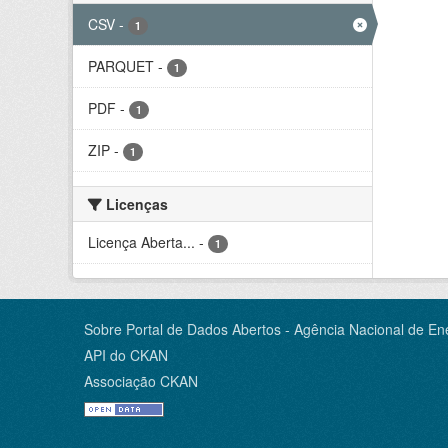
CSV
-
1
PARQUET
-
1
PDF
-
1
ZIP
-
1
Licenças
Licença Aberta...
-
1
Sobre Portal de Dados Abertos - Agência Nacional de Ene
API do CKAN
Associação CKAN