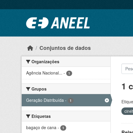
Ir para o conteúdo principal
Conjuntos de dados
Organizações
Agência Nacional...
-
1
1 
Grupos
Geração Distribuída
-
1
Etique
ciné
Etiquetas
bagaço de cana
-
1
Rela