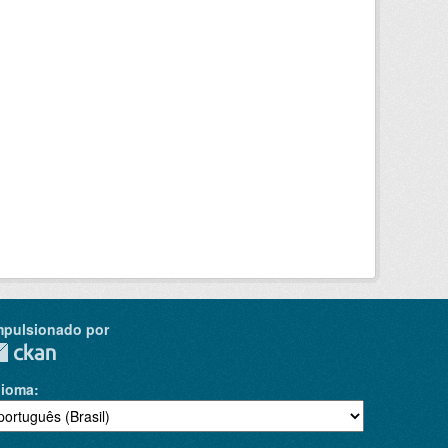
mpulsionado por
dioma