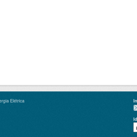
rgia Elétrica
I
I